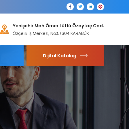
Yenişehir Mah.Ömer Lütfü Özaytaç Cad.
Özçelik İş Merkezi, No:5/304 KARABÜK
Dijital Katalog